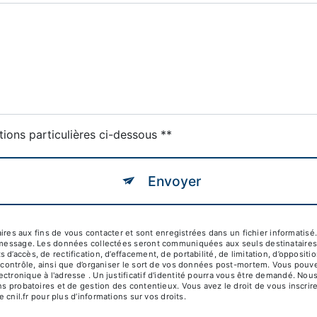
tions particulières ci-dessous **
Envoyer
 aux fins de vous contacter et sont enregistrées dans un fichier informatisé.
e message. Les données collectées seront communiquées aux seuls destinataires 
d’accès, de rectification, d’effacement, de portabilité, de limitation, d’opposit
 contrôle, ainsi que d’organiser le sort de vos données post-mortem. Vous pouvez
ctronique à l'adresse . Un justificatif d'identité pourra vous être demandé. N
ns probatoires et de gestion des contentieux. Vous avez le droit de vous inscrir
e cnil.fr pour plus d’informations sur vos droits.