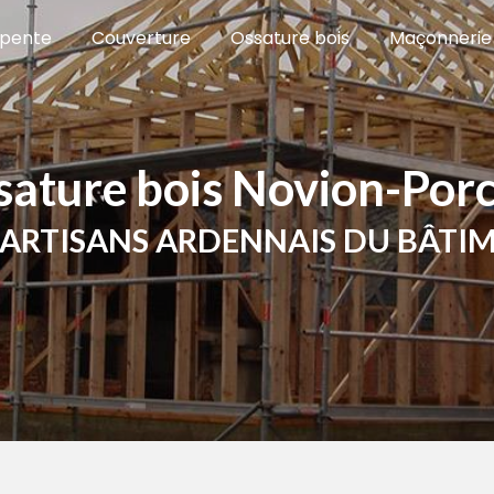
pente
Couverture
Ossature bois
Maçonnerie
ssature bois Novion-Por
S ARTISANS ARDENNAIS DU BÂTI