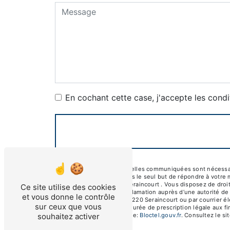
En cochant cette case, j'accepte les condi
** Les données personnelles communiquées sont nécessaires
et ses sous-traitants dans le seul but de répondre à votr
de Montcornet, 08220 Seraincourt . Vous disposez de droits 
Ce site utilise des cookies
droit d’introduire une réclamation auprès d’une autorité de
et vous donne le contrôle
Route de Montcornet, 08220 Seraincourt ou par courrier éle
sur ceux que vous
contact puis pendant la durée de prescription légale aux fi
souhaitez activer
disponible à cette adresse:
Bloctel.gouv.fr
. Consultez le sit