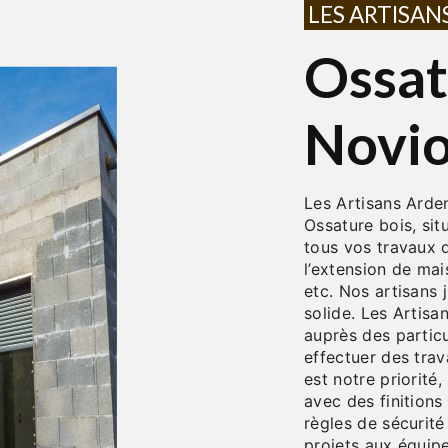
LES ARTISA
Ossature bois à
Novio
Les Artisans Ardennais du Bâtiment est une entreprise générale de
Ossature bois, si
tous vos travaux 
l’extension de mai
etc. Nos artisans 
solide. Les Artis
auprès des particu
effectuer des tra
est notre priorité,
avec des finitions
règles de sécurit
projets aux équip